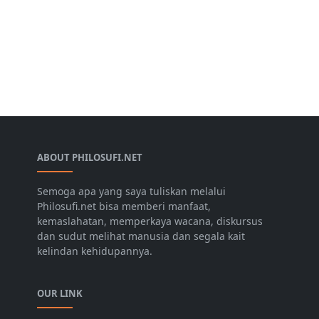
ABOUT PHILOSUFI.NET
Semoga apa yang saya tuliskan melalui
Philosufi.net bisa memberi manfaat,
kemaslahatan, memperkaya wacana, diskursus
dan sudut melihat manusia dan segala kait
kelindan kehidupannya.
OUR LINK