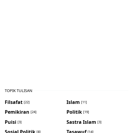
TOPIK TULISAN
Filsafat
Islam
[22]
[11]
Pemikiran
Politik
[24]
[19]
Puisi
Sastra Islam
[3]
[3]
Sosial Politik
Tasawuf
[8]
[14]