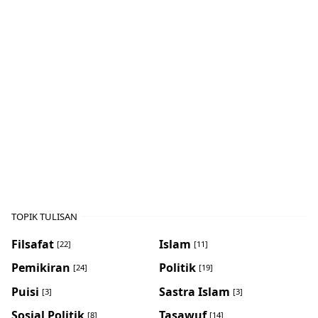
TOPIK TULISAN
Filsafat
Islam
[22]
[11]
Pemikiran
Politik
[24]
[19]
Puisi
Sastra Islam
[3]
[3]
Sosial Politik
Tasawuf
[8]
[14]